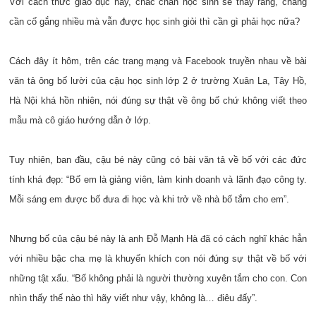
Với cách thức giáo dục này, chắc chắn học sinh sẽ thấy rằng, chẳng
cần cố gắng nhiều mà vẫn được học sinh giỏi thì cần gì phải học nữa?
Cách đây ít hôm, trên các trang mạng và Facebook truyền nhau về bài
văn tả ông bố lười của cậu học sinh lớp 2 ở trường Xuân La, Tây Hồ,
Hà Nội khá hồn nhiên, nói đúng sự thật về ông bố chứ không viết theo
mẫu mà cô giáo hướng dẫn ở lớp.
Tuy nhiên, ban đầu, cậu bé này cũng có bài văn tả về bố với các đức
tính khá đẹp: “Bố em là giảng viên, làm kinh doanh và lãnh đạo công ty.
Mỗi sáng em được bố đưa đi học và khi trở về nhà bố tắm cho em”.
Nhưng bố của cậu bé này là anh Đỗ Mạnh Hà đã có cách nghĩ khác hẳn
với nhiều bậc cha mẹ là khuyến khích con nói đúng sự thật về bố với
những tật xấu. “Bố không phải là người thường xuyên tắm cho con. Con
nhìn thấy thế nào thì hãy viết như vậy, không là… điêu đấy”.