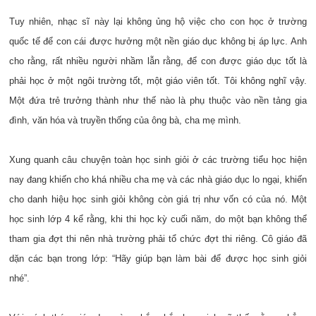
Tuy nhiên, nhạc sĩ này lại không ủng hộ việc cho con học ở trường
quốc tế để con cái được hưởng một nền giáo dục không bị áp lực. Anh
cho rằng, rất nhiều người nhầm lẫn rằng, để con được giáo dục tốt là
phải học ở một ngôi trường tốt, một giáo viên tốt. Tôi không nghĩ vậy.
Một đứa trẻ trưởng thành như thế nào là phụ thuộc vào nền tảng gia
đình, văn hóa và truyền thống của ông bà, cha mẹ mình.
Xung quanh câu chuyện toàn học sinh giỏi ở các trường tiểu học hiện
nay đang khiến cho khá nhiều cha mẹ và các nhà giáo dục lo ngại, khiến
cho danh hiệu học sinh giỏi không còn giá trị như vốn có của nó. Một
học sinh lớp 4 kể rằng, khi thi học kỳ cuối năm, do một bạn không thể
tham gia đợt thi nên nhà trường phải tổ chức đợt thi riêng. Cô giáo đã
dặn các bạn trong lớp: “Hãy giúp bạn làm bài để được học sinh giỏi
nhé”.