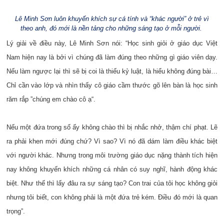
Lê Minh Sơn luôn khuyến khích sự cá tính và “khác người” ở trẻ vì
theo anh, đó mới là nền tảng cho những sáng tạo ở mỗi người.
Lý giải về điều này, Lê Minh Sơn nói: “Học sinh giỏi ở giáo dục Việt
Nam hiện nay là bởi vì chúng đã làm đúng theo những gì giáo viên dạy.
Nếu làm ngược lại thì sẽ bị coi là thiếu kỷ luật, là hiểu không đúng bài…
Chỉ cần vào lớp và nhìn thấy cô giáo cầm thước gõ lên bàn là học sinh
răm rắp ”chúng em chào cô ạ“.
Nếu một đứa trong số ấy không chào thì bị nhắc nhở, thậm chí phạt. Lẽ
ra phải khen mới đúng chứ? Vì sao? Vì nó đã dám làm điều khác biệt
với người khác. Nhưng trong môi trường giáo dục nặng thành tích hiện
nay không khuyến khích những cá nhân có suy nghĩ, hành động khác
biệt. Như thế thì lấy đâu ra sự sáng tạo? Con trai của tôi học không giỏi
nhưng tôi biết, con không phải là một đứa trẻ kém. Điều đó mới là quan
trọng”.