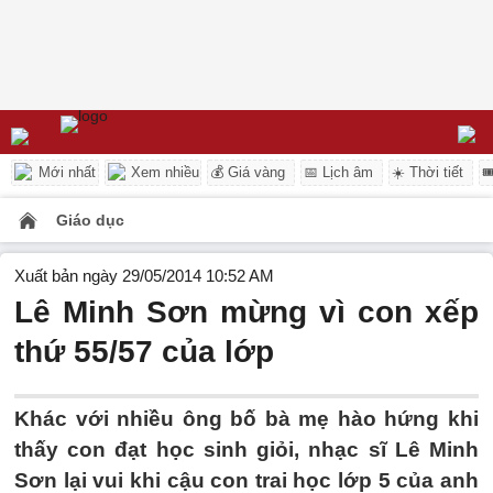
Mới nhất
Xem nhiều
💰 Giá vàng
📅 Lịch âm
☀️ Thời tiết

Giáo dục
Xuất bản ngày 29/05/2014 10:52 AM
Lê Minh Sơn mừng vì con xếp
thứ 55/57 của lớp
Khác với nhiều ông bố bà mẹ hào hứng khi
thấy con đạt học sinh giỏi, nhạc sĩ Lê Minh
Sơn lại vui khi cậu con trai học lớp 5 của anh