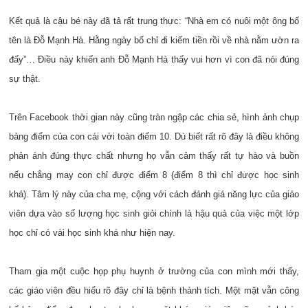
Kết quả là cậu bé này đã tả rất trung thực: “Nhà em có nuôi một ông bố
tên là Đỗ Mạnh Hà. Hằng ngày bố chỉ đi kiếm tiền rồi về nhà nằm ườn ra
đấy”… Điều này khiến anh Đỗ Mạnh Hà thấy vui hơn vì con đã nói đúng
sự thật.
Trên Facebook thời gian này cũng tràn ngập các chia sẻ, hình ảnh chụp
bảng điểm của con cái với toàn điểm 10. Dù biết rất rõ đây là điều không
phản ánh đúng thực chất nhưng họ vẫn cảm thấy rất tự hào và buồn
nếu chẳng may con chỉ được điểm 8 (điểm 8 thì chỉ được học sinh
khá). Tâm lý này của cha mẹ, cộng với cách đánh giá năng lực của giáo
viên dựa vào số lượng học sinh giỏi chính là hậu quả của việc một lớp
học chỉ có vài học sinh khá như hiện nay.
Tham gia một cuộc họp phụ huynh ở trường của con mình mới thấy,
các giáo viên đều hiểu rõ đây chỉ là bệnh thành tích. Một mặt vẫn công