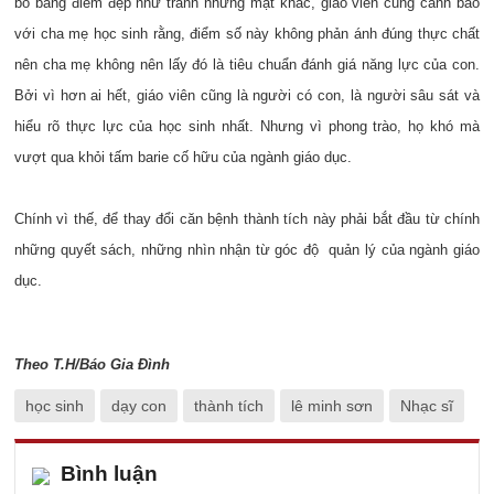
bố bảng điểm đẹp như tranh nhưng mặt khác, giáo viên cũng cảnh báo
với cha mẹ học sinh rằng, điểm số này không phản ánh đúng thực chất
nên cha mẹ không nên lấy đó là tiêu chuẩn đánh giá năng lực của con.
Bởi vì hơn ai hết, giáo viên cũng là người có con, là người sâu sát và
hiểu rõ thực lực của học sinh nhất. Nhưng vì phong trào, họ khó mà
vượt qua khỏi tấm barie cố hữu của ngành giáo dục.
Chính vì thế, để thay đổi căn bệnh thành tích này phải bắt đầu từ chính
những quyết sách, những nhìn nhận từ góc độ quản lý của ngành giáo
dục.
Theo T.H/Báo Gia Đình
học sinh
dạy con
thành tích
lê minh sơn
Nhạc sĩ
Bình luận