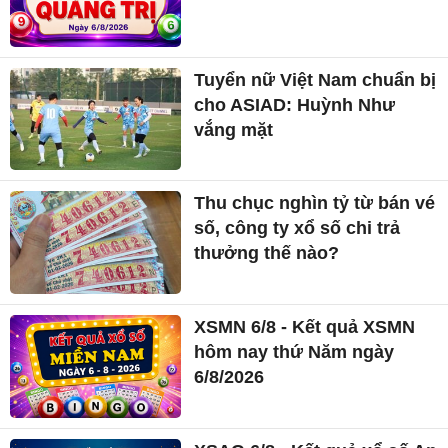
Tuyển nữ Việt Nam chuẩn bị
cho ASIAD: Huỳnh Như
vắng mặt
Thu chục nghìn tỷ từ bán vé
số, công ty xổ số chi trả
thưởng thế nào?
XSMN 6/8 - Kết quả XSMN
hôm nay thứ Năm ngày
6/8/2026