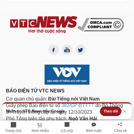
BÁO ĐIỆN TỬ VTC NEWS
Cơ quan chủ quản:
Đài Tiếng nói Việt Nam
Giấy phép Báo điện tử số
382/GP-BTTTT
do Bộ Thông
Nhận tin VTC News trên Google
×
Theo dõi
tin Truyền thông cấp lại ngày 12/10/2023.
Phó Tổng biên tập phụ trách:
Ngô Văn Hải
Hotline:
0855.911.911
| Email:
toasoan@vtcnews.vn
Trang chủ
Xem nhiều
Bình luận
Chia sẻ
Cỡ chữ