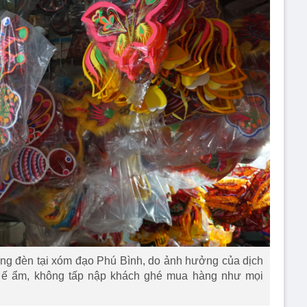
ồng đèn tại xóm đạo Phú Bình, do ảnh hưởng của dịch
 ế ẩm, không tấp nập khách ghé mua hàng như mọi