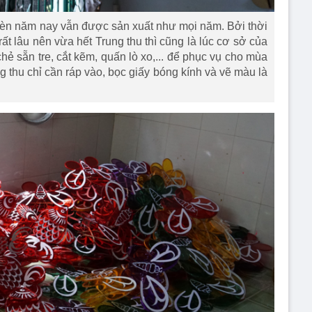
đèn năm nay vẫn được sản xuất như mọi năm. Bởi thời
ất lâu nên vừa hết Trung thu thì cũng là lúc cơ sở của
hẻ sẵn tre, cắt kẽm, quấn lò xo,... để phục vụ cho mùa
g thu chỉ cần ráp vào, bọc giấy bóng kính và vẽ màu là