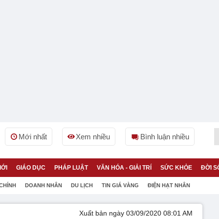
Mới nhất
Xem nhiều
Bình luận nhiều
IỚI
GIÁO DỤC
PHÁP LUẬT
VĂN HÓA - GIẢI TRÍ
SỨC KHỎE
ĐỜI S
 CHÍNH
DOANH NHÂN
DU LỊCH
TIN GIÁ VÀNG
ĐIỆN HẠT NHÂN
Xuất bản ngày 03/09/2020 08:01 AM