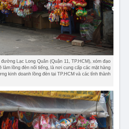
ên đường Lạc Long Quân (Quận 11, TP.HCM), xóm đạo
 làm lồng đèn nổi tiếng, là nơi cung cấp các mặt hàng
ương kinh doanh lồng đèn tại TP.HCM và các tỉnh thành