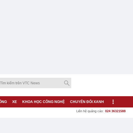
ỐNG
XE
KHOA HỌC CÔNG NGHỆ
CHUYỂN ĐỔI XANH
Liên hệ quảng cáo:
024 36321588