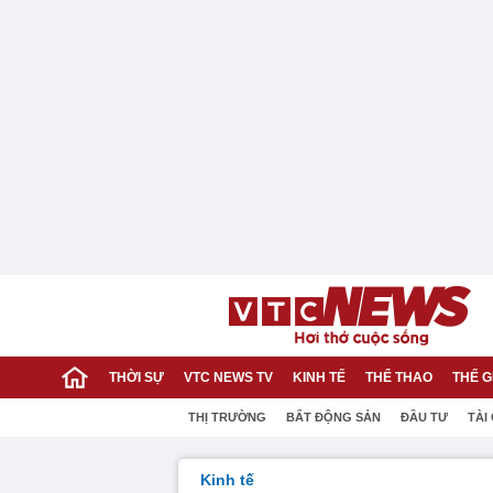
THỜI SỰ
VTC NEWS TV
KINH TẾ
THỂ THAO
THẾ G
THỊ TRƯỜNG
BẤT ĐỘNG SẢN
ĐẦU TƯ
TÀI
Kinh tế