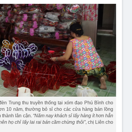
đèn Trung thu truyền thống tại xóm đạo Phú Bình cho
hơn 10 năm, thường bỏ sỉ cho các cửa hàng bán lồng
 thành lân cận.
“Năm nay khách sỉ lấy hàng ít hơn hẳn
n họ chỉ lấy lai rai bán cầm chừng thôi”
, chị Liên cho