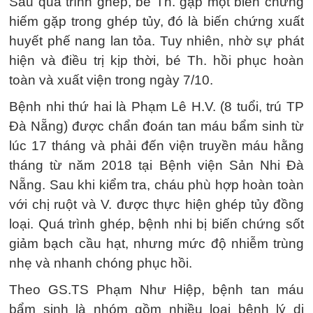
Sau quá trình ghép, bé Th. gặp một biến chứng
hiếm gặp trong ghép tủy, đó là biến chứng xuất
huyết phế nang lan tỏa. Tuy nhiên, nhờ sự phát
hiện và điều trị kịp thời, bé Th. hồi phục hoàn
toàn và xuất viện trong ngày 7/10.
Bệnh nhi thứ hai là Phạm Lê H.V. (8 tuổi, trú TP
Đà Nẵng) được chẩn đoán tan máu bẩm sinh từ
lúc 17 tháng và phải đến viện truyền máu hằng
tháng từ năm 2018 tại Bệnh viện Sản Nhi Đà
Nẵng. Sau khi kiểm tra, cháu phù hợp hoàn toàn
với chị ruột và V. được thực hiện ghép tủy đồng
loại. Quá trình ghép, bệnh nhi bị biến chứng sốt
giảm bạch cầu hạt, nhưng mức độ nhiễm trùng
nhẹ và nhanh chóng phục hồi.
Theo GS.TS Phạm Như Hiệp, bệnh tan máu
bẩm sinh là nhóm gồm nhiều loại bệnh lý di