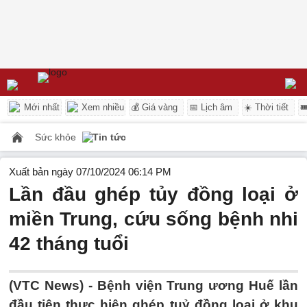
Mới nhất
Xem nhiều
💰 Giá vàng
📅 Lịch âm
☀️ Thời tiết

Sức khỏe
Tin tức
Xuất bản ngày 07/10/2024 06:14 PM
Lần đầu ghép tủy đồng loại ở
miền Trung, cứu sống bệnh nhi
42 tháng tuổi
(VTC News) -
Bệnh viện Trung ương Huế lần
đầu tiên thực hiện ghép tuỷ đồng loại ở khu