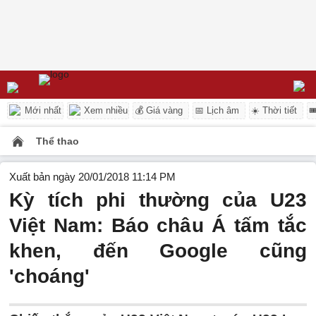
Mới nhất
Xem nhiều
💰 Giá vàng
📅 Lịch âm
☀️ Thời tiết

Thể thao
Xuất bản ngày 20/01/2018 11:14 PM
Kỳ tích phi thường của U23
Việt Nam: Báo châu Á tấm tắc
khen, đến Google cũng
'choáng'