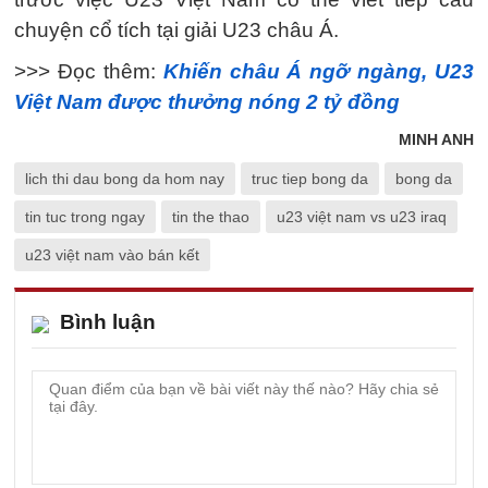
chuyện cổ tích tại giải U23 châu Á.
>>> Đọc thêm:
Khiến châu Á ngỡ ngàng, U23
Việt Nam được thưởng nóng 2 tỷ đồng
MINH ANH
lich thi dau bong da hom nay
truc tiep bong da
bong da
tin tuc trong ngay
tin the thao
u23 việt nam vs u23 iraq
u23 việt nam vào bán kết
Bình luận