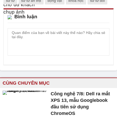
sư tử
sư tử ăn thịt
động vật
khoa học
sư tử đói
Bình luận
CÙNG CHUYÊN MỤC
Công nghệ 7/8: Dell ra mắt
XPS 13, mẫu Googlebook
đầu tiên sử dụng
ChromeOS