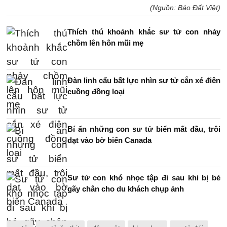
(Nguồn: Báo Đất Việt)
Thích thú khoảnh khắc sư tử con nhảy
chồm lên hôn mũi mẹ
Đàn linh cẩu bất lực nhìn sư tử cắn xé điên
cuồng đồng loại
Bí ẩn những con sư tử biển mất đầu, trôi
dạt vào bờ biển Canada
Sư tử con khó nhọc tập đi sau khi bị bẻ
gãy chân cho du khách chụp ảnh