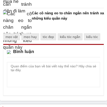
Các cô nàng eo to chân ngắn nên tránh xa
những kiểu quần này
mẹo vặt
mẹo hay
tóc đẹp
kiểu tóc ngắn
kiểu tóc
Bình luận