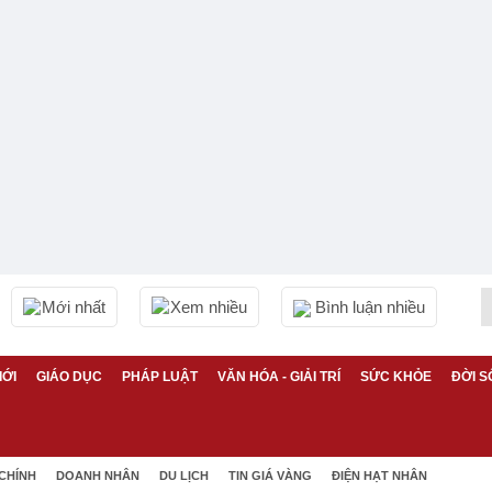
Mới nhất
Xem nhiều
Bình luận nhiều
IỚI
GIÁO DỤC
PHÁP LUẬT
VĂN HÓA - GIẢI TRÍ
SỨC KHỎE
ĐỜI S
 CHÍNH
DOANH NHÂN
DU LỊCH
TIN GIÁ VÀNG
ĐIỆN HẠT NHÂN