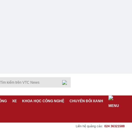
ỐNG
XE
KHOA HỌC CÔNG NGHỆ
CHUYỂN ĐỔI XANH
Liên hệ quảng cáo:
024 36321588