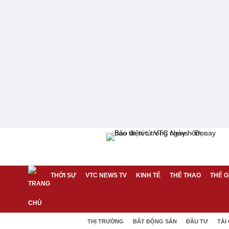
THỜI SỰ
VTC NEWS TV
KINH TẾ
THỂ THAO
THẾ G
THỊ TRƯỜNG
BẤT ĐỘNG SẢN
ĐẦU TƯ
TÀI