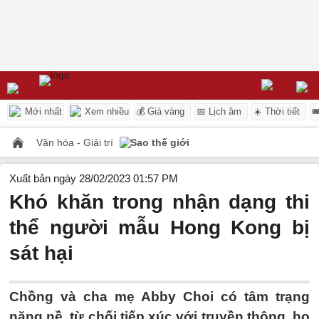
Mới nhất
Xem nhiều
💰 Giá vàng
📅 Lịch âm
☀️ Thời tiết

Văn hóa - Giải trí
Sao thế giới
Xuất bản ngày 28/02/2023 01:57 PM
Khó khăn trong nhận dạng thi
thể người mẫu Hong Kong bị
sát hại
Chồng và cha mẹ Abby Choi có tâm trạng
nặng nề, từ chối tiếp xúc với truyền thông, họ