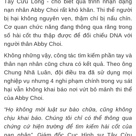
Tây Cửu Long - cho biết quá trình nhận dạng
nạn nhân Abby Choi rất khó khăn. Thi thể người
bị hại không nguyên vẹn, thậm chí bị nấu chín.
Cơ quan chức năng đang thông qua răng trong
số hài cốt thu thập được để đối chiếu DNA với
người thân Abby Choi.
Không những vậy, công tác tìm kiếm phần tay và
thân nạn nhân cũng chưa có kết quả. Theo ông
Chung Nhã Luân, đội điều tra đã sử dụng mọi
nghiệp vụ nhưng 4 nghi phạm chính trong vụ sát
hại vẫn không khai báo nơi vứt bỏ mảnh thi thể
của Abby Choi.
“Họ không mời luật sư bào chữa, cũng không
chịu khai báo. Chúng tôi chỉ có thể thông qua
chứng cứ hiện trường để tìm kiếm hài cốt của
nạn nhân”,
Giám đốc Cục Hình sự Tây Cửu