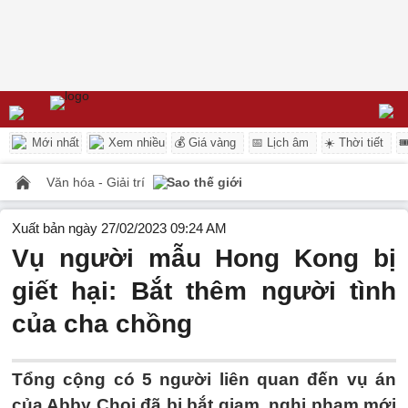
Mới nhất
Xem nhiều
💰 Giá vàng
📅 Lịch âm
☀️ Thời tiết

Văn hóa - Giải trí
Sao thế giới
Xuất bản ngày 27/02/2023 09:24 AM
Vụ người mẫu Hong Kong bị
giết hại: Bắt thêm người tình
của cha chồng
Tổng cộng có 5 người liên quan đến vụ án
của Abby Choi đã bị bắt giam, nghi phạm mới