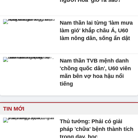
người Hoa' giờ ra sao?
Nam thần lai từng 'làm mưa
làm gió' khắp châu Á, U60
làm nông dân, sống ẩn dật
Nam thần TVB mệnh danh
'chồng quốc dân', U60 viên
mãn bên vợ hoa hậu nổi
tiếng
TIN MỚI
Thủ tướng: Phải có giải
pháp 'chữa' bệnh thành tích
trong dạy, học