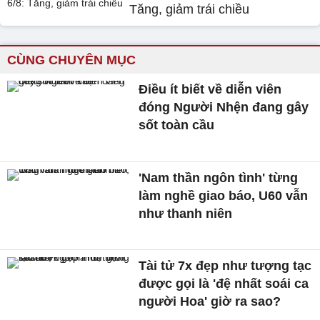
Tăng, giảm trái chiều
CÙNG CHUYÊN MỤC
Điều ít biết về diễn viên
đóng Người Nhện đang gây
sốt toàn cầu
'Nam thần ngôn tình' từng
làm nghề giao báo, U60 vẫn
như thanh niên
Tài tử 7x đẹp như tượng tạc
được gọi là 'đệ nhất soái ca
người Hoa' giờ ra sao?