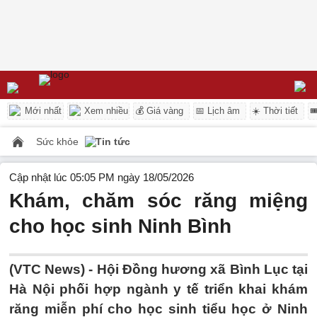
Mới nhất
Xem nhiều
💰 Giá vàng
📅 Lịch âm
☀️ Thời tiết

Sức khỏe
Tin tức
Cập nhật lúc 05:05 PM ngày 18/05/2026
Khám, chăm sóc răng miệng
cho học sinh Ninh Bình
(VTC News) -
Hội Đồng hương xã Bình Lục tại
Hà Nội phối hợp ngành y tế triển khai khám
răng miễn phí cho học sinh tiểu học ở Ninh