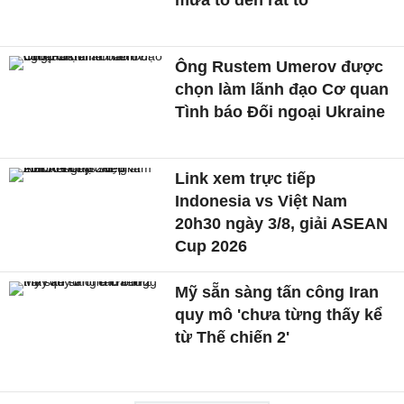
mưa to đến rất to
Ông Rustem Umerov được
chọn làm lãnh đạo Cơ quan
Tình báo Đối ngoại Ukraine
Link xem trực tiếp
Indonesia vs Việt Nam
20h30 ngày 3/8, giải ASEAN
Cup 2026
Mỹ sẵn sàng tấn công Iran
quy mô 'chưa từng thấy kể
từ Thế chiến 2'