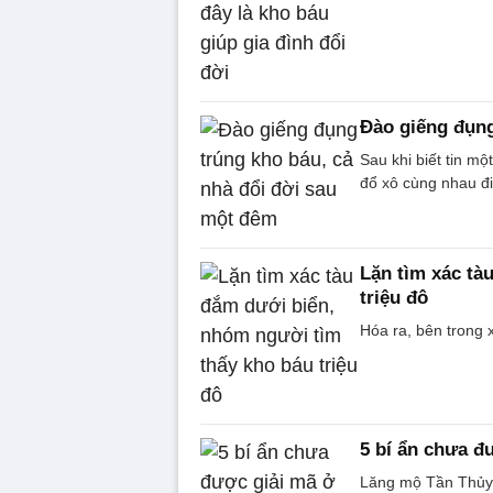
Đào giếng đụng
Sau khi biết tin mộ
đổ xô cùng nhau đi
Lặn tìm xác tà
triệu đô
Hóa ra, bên trong 
5 bí ẩn chưa đ
Lăng mộ Tần Thủy 