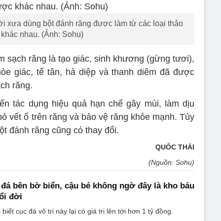
i xưa dùng bột đánh răng được làm từ các loại thảo
khác nhau. (Ảnh: Sohu)
m sạch răng là tạo giác, sinh khương (gừng tươi),
hòe giác, tế tân, hà diệp và thanh diêm đã được
ch răng.
ến tác dụng hiệu quả hạn chế gây mùi, làm dịu
bỏ vết ố trên răng và bảo vệ răng khỏe mạnh. Tùy
ột đánh răng cũng có thay đổi.
QUỐC THÁI
(Nguồn: Sohu)
đá bên bờ biển, cậu bé không ngờ đây là kho báu
ổi đời
biết cục đá vô tri này lại có giá trị lên tới hơn 1 tỷ đồng.