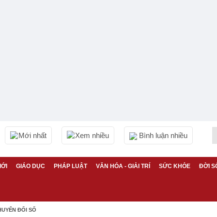
Mới nhất
Xem nhiều
Bình luận nhiều
IỚI
GIÁO DỤC
PHÁP LUẬT
VĂN HÓA - GIẢI TRÍ
SỨC KHỎE
ĐỜI S
HUYỂN ĐỔI SỐ