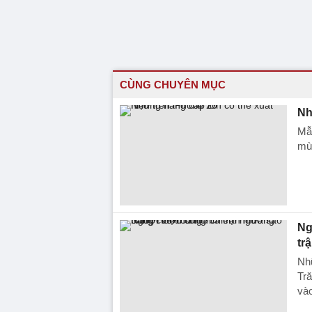
CÙNG CHUYÊN MỤC
Nh
Mẫ
mùa
Ng
tr
Nhữ
Tr
vào