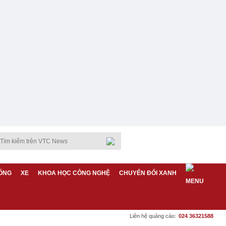
ỐNG
XE
KHOA HỌC CÔNG NGHỆ
CHUYỂN ĐỔI XANH
Liên hệ quảng cáo:
024 36321588