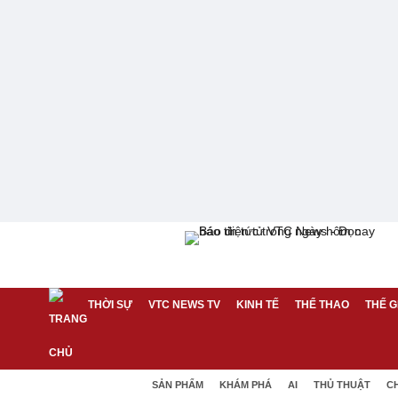
THỜI SỰ
VTC NEWS TV
KINH TẾ
THỂ THAO
THẾ G
SẢN PHẨM
KHÁM PHÁ
AI
THỦ THUẬT
C