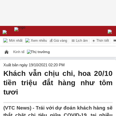
Mới nhất
Xem nhiều
💰 Giá vàng
📅 Lịch âm
☀️ Thời tiết

Kinh tế
Thị trường
Xuất bản ngày 19/10/2021 02:20 PM
Khách vẫn chịu chi, hoa 20/10
tiền triệu đắt hàng như tôm
tươi
(VTC News) -
Trái với dự đoán khách hàng sẽ
thắt chặt chi tiêu giữa COVID-19, tại nhiều