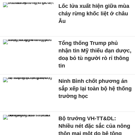
Lốc lửa xuất hiện giữa mùa
cháy rừng khốc liệt ở châu
Âu
Tổng thống Trump phủ
nhận tin Mỹ thiếu đạn dược,
doạ bỏ tù người rò rỉ thông
tin
Ninh Bình chốt phương án
sắp xếp lại toàn bộ hệ thống
trường học
Bộ trưởng VH-TT&DL:
Nhiều nét đặc sắc của nông
thôn mai một do bê tông