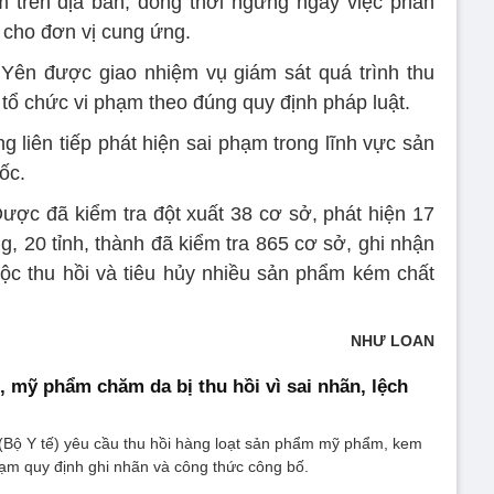
 trên địa bàn, đồng thời ngừng ngay việc phân
ại cho đơn vị cung ứng.
Yên được giao nhiệm vụ giám sát quá trình thu
c tổ chức vi phạm theo đúng quy định pháp luật.
 liên tiếp phát hiện sai phạm trong lĩnh vực sản
ốc.
Dược đã kiểm tra đột xuất 38 cơ sở, phát hiện 17
, 20 tỉnh, thành đã kiểm tra 865 cơ sở, ghi nhận
ộc thu hồi và tiêu hủy nhiều sản phẩm kém chất
NHƯ LOAN
 mỹ phẩm chăm da bị thu hồi vì sai nhãn, lệch
(Bộ Y tế) yêu cầu thu hồi hàng loạt sản phẩm mỹ phẩm, kem
ạm quy định ghi nhãn và công thức công bố.