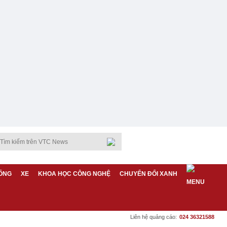
ỐNG
XE
KHOA HỌC CÔNG NGHỆ
CHUYỂN ĐỔI XANH
Liên hệ quảng cáo:
024 36321588