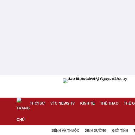
THỜI SỰ
VTC NEWS TV
KINH TẾ
THỂ THAO
THẾ G
BỆNH VÀ THUỐC
DINH DƯỠNG
GIỚI TÍNH