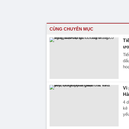
CÙNG CHUYÊN MỤC
Ti
ươ
Tiế
dấ
hoạ
Vi
Hà
4 d
kê 
yếu