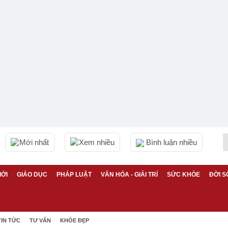
Mới nhất
Xem nhiều
Bình luận nhiều
IỚI
GIÁO DỤC
PHÁP LUẬT
VĂN HÓA - GIẢI TRÍ
SỨC KHỎE
ĐỜI S
TIN TỨC
TƯ VẤN
KHỎE ĐẸP