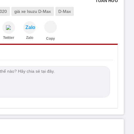
TUẤN HỮU
2020
giá xe Isuzu D-Max
D-Max
Zalo
Twitter
Zalo
Copy