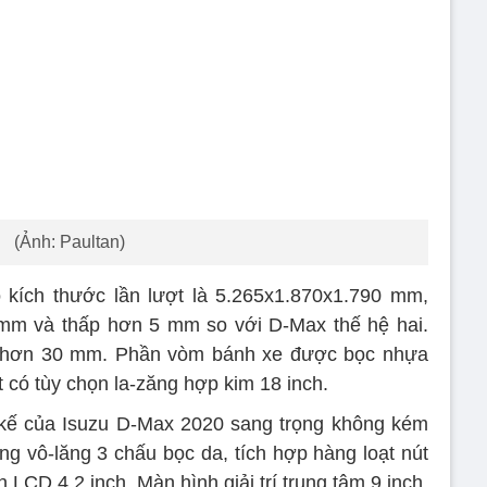
(Ảnh: Paultan)
 kích thước lần lượt là 5.265x1.870x1.790 mm,
m và thấp hơn 5 mm so với D-Max thế hệ hai.
n hơn 30 mm. Phần vòm bánh xe được bọc nhựa
 có tùy chọn la-zăng hợp kim 18 inch.
t kế của Isuzu D-Max 2020 sang trọng không kém
g vô-lăng 3 chấu bọc da, tích hợp hàng loạt nút
LCD 4,2 inch. Màn hình giải trí trung tâm 9 inch,