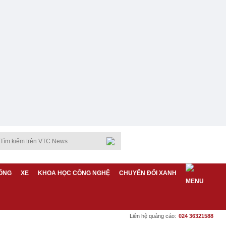
ỐNG
XE
KHOA HỌC CÔNG NGHỆ
CHUYỂN ĐỔI XANH
Liên hệ quảng cáo:
024 36321588