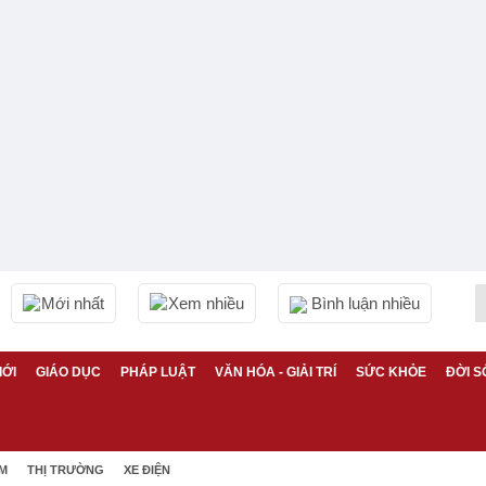
Mới nhất
Xem nhiều
Bình luận nhiều
IỚI
GIÁO DỤC
PHÁP LUẬT
VĂN HÓA - GIẢI TRÍ
SỨC KHỎE
ĐỜI S
ỆM
THỊ TRƯỜNG
XE ĐIỆN