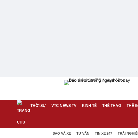
THỜI SỰ
VTC NEWS TV
KINH TẾ
THỂ THAO
THẾ G
SAO VÀ XE
TƯ VẤN
TIN XE 247
TRẢI NGHI