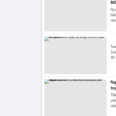
M
Qua
hầ
nho
Sau
San
40 
Ng
tuy
Tiể
việ
nhi