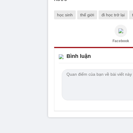
học sinh
thế giới
đi học trở lại
Facebook
Bình luận