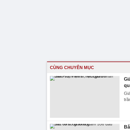
CÙNG CHUYÊN MỤC
Gi
qu
Gi
trầ
Bắ