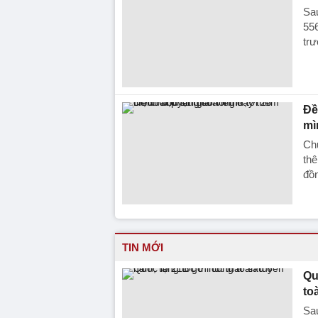
Sau
556
trư
Đề
mì
Chu
thê
đồn
TIN MỚI
Qu
to
Sau