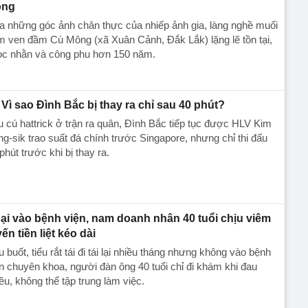
ông
 những góc ảnh chân thực của nhiếp ảnh gia, làng nghề muối
m ven đầm Cù Mông (xã Xuân Cảnh, Đắk Lắk) lặng lẽ tồn tại,
̣c nhằn và công phu hơn 150 năm.
Vì sao Đình Bắc bị thay ra chỉ sau 40 phút?
 cú hattrick ở trận ra quân, Đình Bắc tiếp tục được HLV Kim
g-sik trao suất đá chính trước Singapore, nhưng chỉ thi đấu
phút trước khi bị thay ra.
ại vào bệnh viện, nam doanh nhân 40 tuổi chịu viêm
ến tiền liệt kéo dài
u buốt, tiểu rắt tái đi tái lại nhiều tháng nhưng không vào bệnh
n chuyên khoa, người đàn ông 40 tuổi chỉ đi khám khi đau
ều, không thể tập trung làm việc.