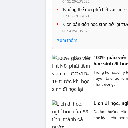
07:31 29/10/2021
'Không thể đợi phủ hết vaccine 
11:31 27/10/2021
Kịch bản đón học sinh trở lại tr
06:54 25/10/2021
Xem thêm
100% giáo viên
học sinh đi học
Trong kế hoạch y 
huyện tổ chức tiê
nhà trường.
Lịch đi học, ng
Do ảnh hưởng của 
học kỳ II, cho học 