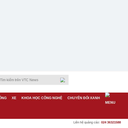
ỐNG
XE
KHOA HỌC CÔNG NGHỆ
CHUYỂN ĐỔI XANH
Liên hệ quảng cáo:
024 36321588