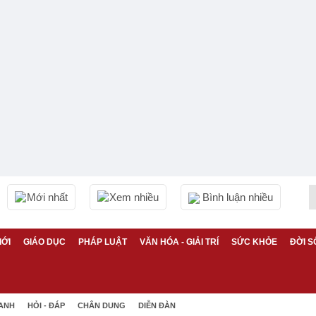
Mới nhất
Xem nhiều
Bình luận nhiều
IỚI
GIÁO DỤC
PHÁP LUẬT
VĂN HÓA - GIẢI TRÍ
SỨC KHỎE
ĐỜI S
 ANH
HỎI - ĐÁP
CHÂN DUNG
DIỄN ĐÀN