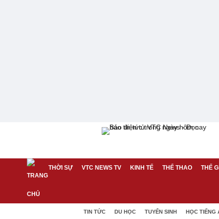
THỜI SỰ
VTC NEWS TV
KINH TẾ
THỂ THAO
THẾ G
TIN TỨC
DU HỌC
TUYỂN SINH
HỌC TIẾNG