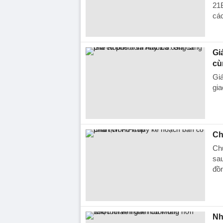
21
các
Gi
cù
Giá
gia
Ch
Chủ
sau
đồn
Nh