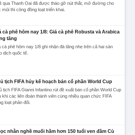
B qua Thanh Oai đã được tháo gỡ nút thắt, mở đường cho
 mũi thi công đồng loạt triển khai.
á cà phê hôm nay 1/8: Giá cà phê Robusta và Arabica
ng tăng
 cà phê hôm nay 1/8 ghi nhận đà tăng nhẹ trên cả hai sàn
o dịch quốc tế.
ủ tịch FIFA hủy kế hoạch bán cổ phần World Cup
 tịch FIFA Gianni Infantino rút đề xuất bán cổ phần World Cup
 khi các liên đoàn thành viên cùng nhiều quan chức FIFA
g loạt phản đối.
ọc nhằn nghề muối hầm hơn 150 tuổi ven đầm Cù