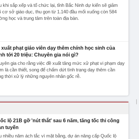
 khi sắp xếp và tổ chức lại, tỉnh Bắc Ninh dự kiến sẽ giảm
 cơ sở giáo dục, thu gọn từ 1.140 đầu mối xuống còn 584
ờng học và trung tâm trên toàn địa bàn.
 xuất phạt giáo viên dạy thêm chính học sinh của
nh tới 20 triệu: Chuyên gia nói gì?
yên gia cho rằng việc đề xuất tăng mức xử phạt vi phạm dạy
m là cần thiết, song để chấm dứt tình trạng dạy thêm cần
g thời xử lý những nguyên nhân gốc rễ.
ốc lộ 21B gỡ 'nút thắt' sau 6 năm, tăng tốc thi công
àn tuyến
 nhiều năm ách tắc vì mặt bằng, dự án nâng cấp Quốc lộ