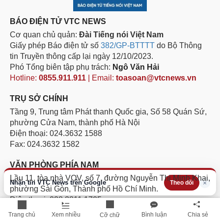
BÁO ĐIỆN TỬ VTC NEWS
Cơ quan chủ quản:
Đài Tiếng nói Việt Nam
Giấy phép Báo điện tử số
382/GP-BTTTT
do Bộ Thông
tin Truyền thông cấp lại ngày 12/10/2023.
Phó Tổng biên tập phụ trách:
Ngô Văn Hải
Hotline:
0855.911.911
| Email:
toasoan@vtcnews.vn
TRỤ SỞ CHÍNH
Tầng 9, Trung tâm Phát thanh Quốc gia, Số 58 Quán Sứ,
phường Cửa Nam, thành phố Hà Nội
Điện thoại: 024.3632 1588
Fax: 024.3632 1582
VĂN PHÒNG PHÍA NAM
Lầu 11, tòa nhà VOV, số 7, đường Nguyễn Thị Minh Khai,
Nhận tin VTC News trên Google
×
Theo dõi
phường Sài Gòn, Thành phố Hồ Chí Minh.
Điện thoại: 028.3811 1705
Hotline:
094.884.8186
Trang chủ
Xem nhiều
Bình luận
Chia sẻ
Cỡ chữ