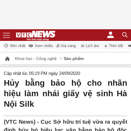
Mới nhất
Xem nhiều
💰 Giá vàng
📅 Lịch âm
☀️ Thời tiết

Khoa học - Công nghệ
Sản phẩm
Cập nhật lúc 05:19 PM ngày 24/09/2020
Hủy bằng bảo hộ cho nhãn
hiệu làm nhái giấy vệ sinh Hà
Nội Silk
(VTC News) -
Cục Sở hữu trí tuệ vừa ra quyết
định hủy bỏ hiệu lực văn bằng bảo hộ độc