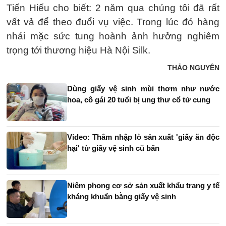
Tiến Hiếu cho biết: 2 năm qua chúng tôi đã rất
vất vả để theo đuổi vụ việc. Trong lúc đó hàng
nhái mặc sức tung hoành ảnh hưởng nghiêm
trọng tới thương hiệu Hà Nội Silk.
THẢO NGUYÊN
Dùng giấy vệ sinh mùi thơm như nước
hoa, cô gái 20 tuổi bị ung thư cổ tử cung
Video: Thâm nhập lò sản xuất 'giấy ăn độc
hại' từ giấy vệ sinh cũ bẩn
Niêm phong cơ sở sản xuất khẩu trang y tế
kháng khuẩn bằng giấy vệ sinh