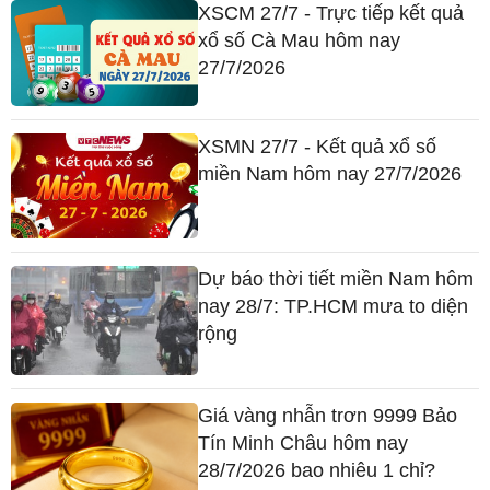
XSCM 27/7 - Trực tiếp kết quả
xổ số Cà Mau hôm nay
27/7/2026
XSMN 27/7 - Kết quả xổ số
miền Nam hôm nay 27/7/2026
Dự báo thời tiết miền Nam hôm
nay 28/7: TP.HCM mưa to diện
rộng
Giá vàng nhẫn trơn 9999 Bảo
Tín Minh Châu hôm nay
28/7/2026 bao nhiêu 1 chỉ?