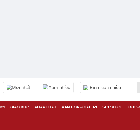
Mới nhất
Xem nhiều
Bình luận nhiều
IỚI
GIÁO DỤC
PHÁP LUẬT
VĂN HÓA - GIẢI TRÍ
SỨC KHỎE
ĐỜI S