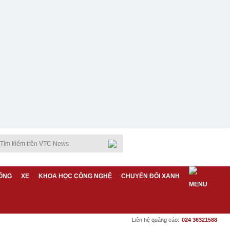
ỐNG
XE
KHOA HỌC CÔNG NGHỆ
CHUYỂN ĐỔI XANH
Liên hệ quảng cáo:
024 36321588