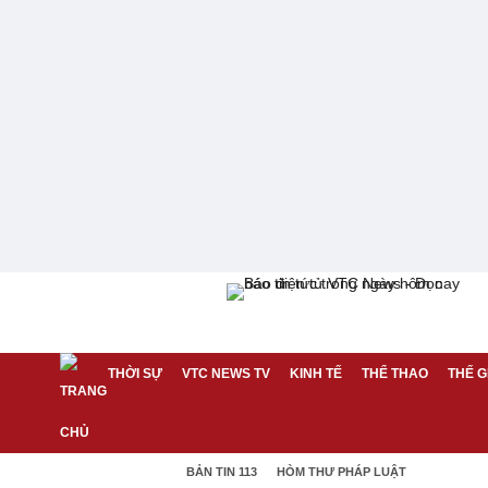
THỜI SỰ
VTC NEWS TV
KINH TẾ
THỂ THAO
THẾ G
BẢN TIN 113
HÒM THƯ PHÁP LUẬT