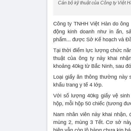
Cán bộ kỹ thuật của Công ty Việt H
Công ty TNHH Việt Hàn do ông 
động kinh doanh như in ấn, sả
phẩm... được Sở Kế hoạch và Đầ
Tại thời điểm lực lượng chức nă
thuật của ông ty này khai nhậ
khoảng 40kg từ Bắc Ninh, sau đ
Loại giấy ăn thông thường này
khẩu trang y tế 4 lớp.
Với số lượng 40kg giấy vệ sinh
hộp, mỗi hộp 50 chiếc (tương đư
Nam nhân viên này khai nhận, đ
mùng 2, mùng 3 Tết. Cơ sở này 
hiện vẫn còn lô hàng chưa kịp bá