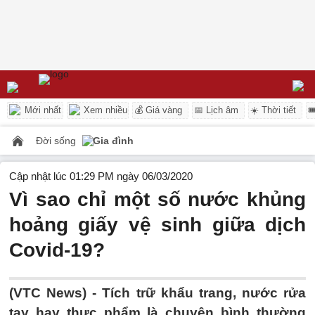
Mới nhất
Xem nhiều
💰 Giá vàng
📅 Lịch âm
☀️ Thời tiết

Đời sống
Gia đình
Cập nhật lúc 01:29 PM ngày 06/03/2020
Vì sao chỉ một số nước khủng
hoảng giấy vệ sinh giữa dịch
Covid-19?
(VTC News) -
Tích trữ khẩu trang, nước rửa
tay hay thực phẩm là chuyện bình thường