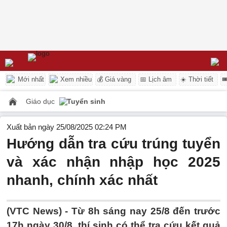
Mới nhất
Xem nhiều
💰 Giá vàng
📅 Lịch âm
☀️ Thời tiết

Giáo dục
Tuyển sinh
Xuất bản ngày 25/08/2025 02:24 PM
Hướng dẫn tra cứu trúng tuyển
và xác nhận nhập học 2025
nhanh, chính xác nhất
(VTC News) -
Từ 8h sáng nay 25/8 đến trước
17h ngày 30/8, thí sinh có thể tra cứu kết quả