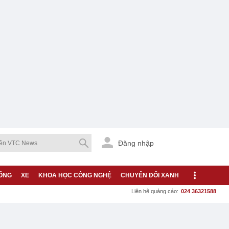
Đăng nhập
ỐNG
XE
KHOA HỌC CÔNG NGHỆ
CHUYỂN ĐỔI XANH
Liên hệ quảng cáo:
024 36321588