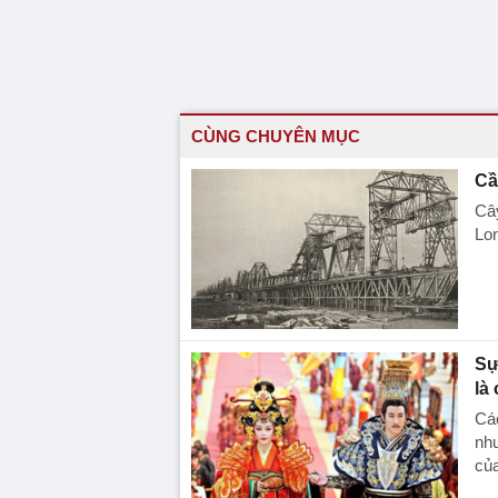
CÙNG CHUYÊN MỤC
Cầ
Cây
Lon
Sự
là 
Các
như
của