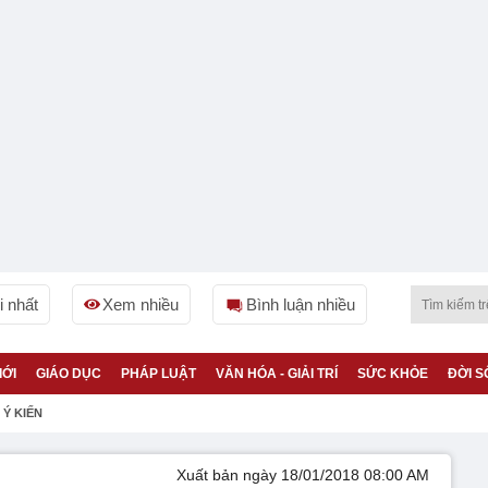
 nhất
Xem nhiều
Bình luận nhiều
IỚI
GIÁO DỤC
PHÁP LUẬT
VĂN HÓA - GIẢI TRÍ
SỨC KHỎE
ĐỜI S
Ý KIẾN
Xuất bản ngày 18/01/2018 08:00 AM