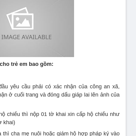
 cho trẻ em bao gồm:
 đầu yêu cầu phải có xác nhận của công an xã,
ận ở cuối trang và đóng dấu giáp lai lên ảnh của
hộ chiếu thì nộp 01 tờ khai xin cấp hộ chiếu như
ờ khai)
 thì cha mẹ nuôi hoặc giám hộ hợp pháp ký vào