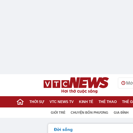
Mới
THỜI SỰ
VTC NEWS TV
KINH TẾ
THỂ THAO
THẾ G
GIỚI TRẺ
CHUYỆN BỐN PHƯƠNG
GIA ĐÌNH
Đời sống