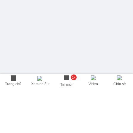
2+
Trang chủ
Xem nhiều
Video
Chia sẻ
Tin mới