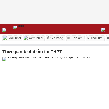
Mới nhất
Xem nhiều
💰 Giá vàng
📅 Lịch âm
☀️ Thời tiết

Thời gian biết điểm thi THPT