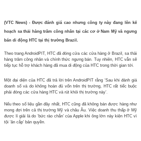
(VTC News) - Được đánh giá cao nhưng công ty này đang lên kế
hoạch sa thải hàng trăm công nhân tại các cơ ở Nam Mỹ và ngưng
bán di động HTC tại thị trường Brazil.
Theo trang AndroidPIT, HTC đã đóng cửa các cửa hàng ở Brazil, sa thải
hàng trăm công nhân và chính thức ngưng bán. Tuy nhiên, HTC vẫn sẽ
tiếp tục hỗ trợ khách hàng đã mua di động của HTC trong thời gian tới.
Một đại diện của HTC đã trả lời trên AndroidPIT rằng ‘Sau khi đánh giá
doanh số và do không hoàn đủ vốn trên thị trường, HTC rất tiếc buộc
phải đóng các cửa hàng HTC và rút khỏi thị trường này’.
Nếu theo số liệu gần đây nhất, HTC cũng đã không bán được hàng như
mong đợi trên cả thị trường Mỹ và châu Âu. Việc doanh thu thấp ở Mỹ
được lí giải là do ‘bức rào chắn’ của Apple khi ông lớn này kiện HTC vì
tội ‘ăn cắp’ bản quyền.