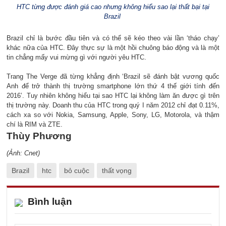
HTC từng được đánh giá cao nhưng không hiểu sao lại thất bại tại
Brazil
Brazil chỉ là bước đầu tiên và có thể sẽ kéo theo vài lần ‘tháo chạy’
khác nữa của HTC. Đây thực sự là một hồi chuông báo động và là một
tin chẳng mấy vui mừng gì với người yêu HTC.
Trang The Verge đã từng khẳng định ‘Brazil sẽ đánh bật vương quốc
Anh để trở thành thị trường smartphone lớn thứ 4 thế giới tính đến
2016’. Tuy nhiên không hiểu tại sao HTC lại không làm ăn được gì trên
thị trường này. Doanh thu của HTC trong quý I năm 2012 chỉ đạt 0.11%,
cách xa so với Nokia, Samsung, Apple, Sony, LG, Motorola, và thậm
chí là RIM và ZTE.
Thùy Phương
(Ảnh: Cnet)
Brazil
htc
bỏ cuộc
thất vọng
Bình luận