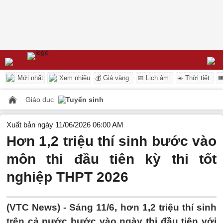
Mới nhất
Xem nhiều
💰 Giá vàng
📅 Lịch âm
☀️ Thời tiết

Giáo dục
Tuyển sinh
Xuất bản ngày 11/06/2026 06:00 AM
Hơn 1,2 triệu thí sinh bước vào
môn thi đầu tiên kỳ thi tốt
nghiệp THPT 2026
(VTC News) -
Sáng 11/6, hơn 1,2 triệu thí sinh
trên cả nước bước vào ngày thi đầu tiên với