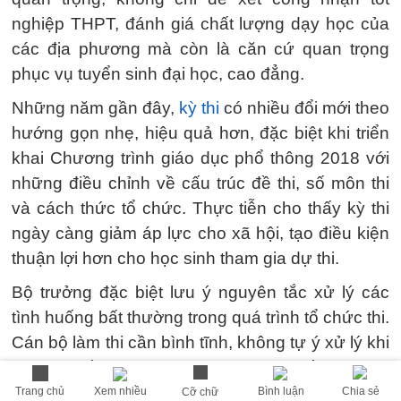
nghiệp THPT, đánh giá chất lượng dạy học của
các địa phương mà còn là căn cứ quan trọng
phục vụ tuyển sinh đại học, cao đẳng.
Những năm gần đây,
kỳ thi
có nhiều đổi mới theo
hướng gọn nhẹ, hiệu quả hơn, đặc biệt khi triển
khai Chương trình giáo dục phổ thông 2018 với
những điều chỉnh về cấu trúc đề thi, số môn thi
và cách thức tổ chức. Thực tiễn cho thấy kỳ thi
ngày càng giảm áp lực cho xã hội, tạo điều kiện
thuận lợi hơn cho học sinh tham gia dự thi.
Bộ trưởng đặc biệt lưu ý nguyên tắc xử lý các
tình huống bất thường trong quá trình tổ chức thi.
Cán bộ làm thi cần bình tĩnh, không tự ý xử lý khi
gặp sự cố mà phải báo cáo, xin ý kiến Trưởng
điểm thi và các cấp có thẩm quyền. Mọi quyết
Trang chủ
Xem nhiều
Bình luận
Chia sẻ
Cỡ chữ