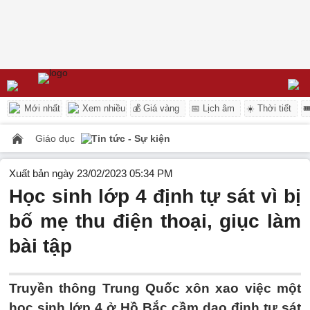
Mới nhất
Xem nhiều
💰 Giá vàng
📅 Lịch âm
☀️ Thời tiết

Giáo dục
Tin tức - Sự kiện
Xuất bản ngày 23/02/2023 05:34 PM
Học sinh lớp 4 định tự sát vì bị
bố mẹ thu điện thoại, giục làm
bài tập
Truyền thông Trung Quốc xôn xao việc một
học sinh lớp 4 ở Hồ Bắc cầm dao định tự sát