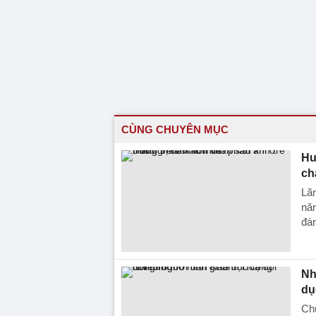
CÙNG CHUYÊN MỤC
Hư
ch
Lãn
năn
đán
Nh
dụ
Chư