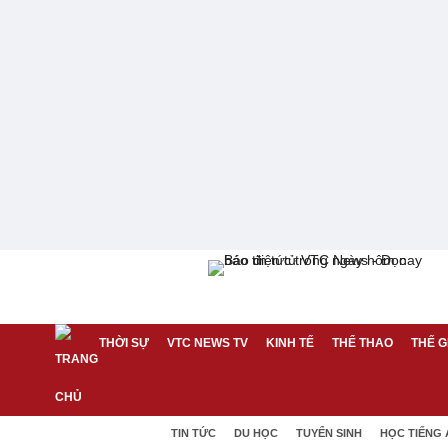
THỜI SỰ
VTC NEWS TV
KINH TẾ
THỂ THAO
THẾ G
TIN TỨC
DU HỌC
TUYỂN SINH
HỌC TIẾNG