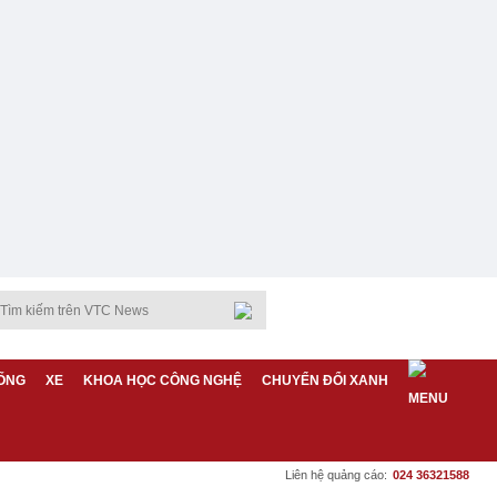
ỐNG
XE
KHOA HỌC CÔNG NGHỆ
CHUYỂN ĐỔI XANH
Liên hệ quảng cáo:
024 36321588