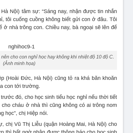
Hà Nội) tâm sự: “Sáng nay, nhận được tin nhắn
ỉ, tôi cuống cuồng không biết gửi con ở đâu. Tôi
ể ở nhà trông con. Chiều nay, bà ngoại sẽ lên để
nên cho con nghỉ học hay không khi nhiệt độ 10 độ C.
(Ảnh minh họa)
ệp (Hoài Đức, Hà Nội) cũng tỏ ra khá băn khoăn
 con tới trường.
rước đó, cho học sinh tiểu học nghỉ nếu thời tiết
cho cháu ở nhà thì cũng không có ai trông nom
g học”, chị Hiệp nói.
, chị Vũ Thị Liễu (quận Hoàng Mai, Hà Nội) cho
lớp thì bất ngờ nhận được thông báo cho học sinh