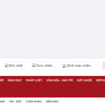
Mới nhất
Xem nhiều
Bình luận nhiều
IỚI
GIÁO DỤC
PHÁP LUẬT
VĂN HÓA - GIẢI TRÍ
SỨC KHỎE
ĐỜI S
 ANH
HỎI - ĐÁP
CHÂN DUNG
DIỄN ĐÀN