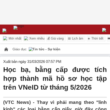
Mới nhất
Xem nhiều
💰 Giá vàng
📅 Lịch âm
☀️ Thời tiết

Giáo dục
Tin tức - Sự kiện
Xuất bản ngày 31/03/2026 07:57 PM
Học bạ, bằng cấp được tích
hợp thành mã hồ sơ học tập
trên VNeID từ tháng 5/2026
(VTC News) -
Thay vì phải mang theo "lỉnh
kỉnh" các loại bằng cấp giấy, giờ đây công