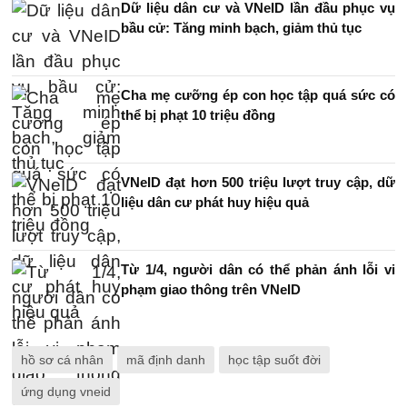
Dữ liệu dân cư và VNeID lần đầu phục vụ
bầu cử: Tăng minh bạch, giảm thủ tục
Cha mẹ cưỡng ép con học tập quá sức có
thể bị phạt 10 triệu đồng
VNeID đạt hơn 500 triệu lượt truy cập, dữ
liệu dân cư phát huy hiệu quả
Từ 1/4, người dân có thể phản ánh lỗi vi
phạm giao thông trên VNeID
hồ sơ cá nhân
mã định danh
học tập suốt đời
ứng dụng vneid