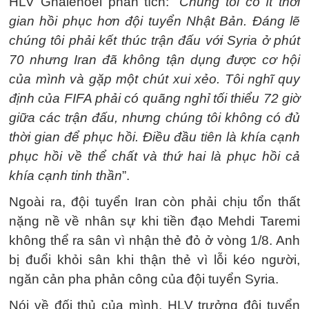
HLV Ghalenoei phân tích: “
Chúng tôi có ít thời
gian hồi phục hơn đội tuyển Nhật Bản. Đáng lẽ
chúng tôi phải kết thúc trận đấu với Syria ở phút
70 nhưng Iran đã không tận dụng được cơ hội
của mình và gặp một chút xui xẻo. Tôi nghĩ quy
định của FIFA phải có quãng nghỉ tối thiểu 72 giờ
giữa các trận đấu, nhưng chúng tôi không có đủ
thời gian để phục hồi. Điều đầu tiên là khía cạnh
phục hồi về thể chất và thứ hai là phục hồi cả
khía cạnh tinh thần
”.
Ngoài ra, đội tuyển Iran còn phải chịu tổn thất
nặng nề về nhân sự khi tiền đạo Mehdi Taremi
không thể ra sân vì nhận thẻ đỏ ở vòng 1/8. Anh
bị đuổi khỏi sân khi thận thẻ vì lỗi kéo người,
ngăn cản pha phản công của đội tuyển Syria.
Nói về đối thủ của mình, HLV trưởng đội tuyển