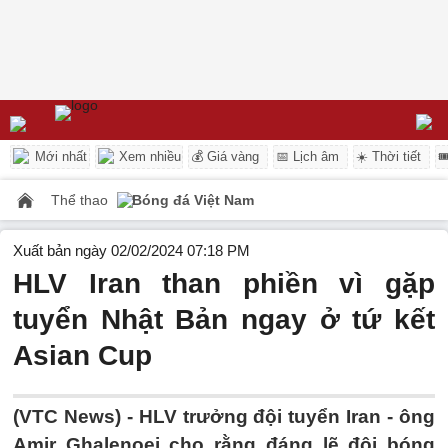
Mới nhất
Xem nhiều
💰 Giá vàng
📅 Lịch âm
☀️ Thời tiết

Thể thao
Bóng đá Việt Nam
Xuất bản ngày 02/02/2024 07:18 PM
HLV Iran than phiền vì gặp
tuyển Nhật Bản ngay ở tứ kết
Asian Cup
(VTC News) -
HLV trưởng đội tuyển Iran - ông
Amir Ghalenoei cho rằng đáng lẽ đội bóng