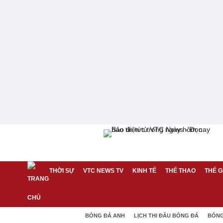
THỜI SỰ
VTC NEWS TV
KINH TẾ
THỂ THAO
THẾ G
BÓNG ĐÁ ANH
LỊCH THI ĐẤU BÓNG ĐÁ
BÓNG