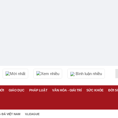
Mới nhất
Xem nhiều
Bình luận nhiều
IỚI
GIÁO DỤC
PHÁP LUẬT
VĂN HÓA - GIẢI TRÍ
SỨC KHỎE
ĐỜI S
 ĐÁ VIỆT NAM
V.LEAGUE