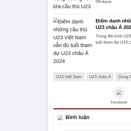
Oh-kyun.
Điểm danh nhữn
U23 châu Á 20
Trong đội hình U23
tuổi tham dự U23 
U23 Việt Nam
U23 châu Á
Gong 
Facebook
Bình luận