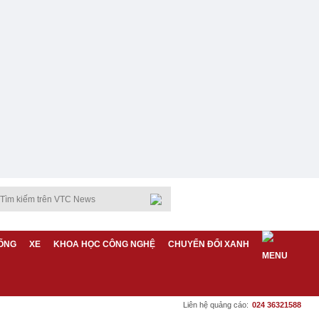
ỐNG
XE
KHOA HỌC CÔNG NGHỆ
CHUYỂN ĐỔI XANH
Liên hệ quảng cáo:
024 36321588