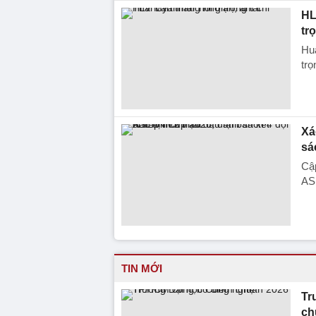
HL
trọ
Hu
trọ
Xá
sá
Cập
AS
TIN MỚI
Tr
ch