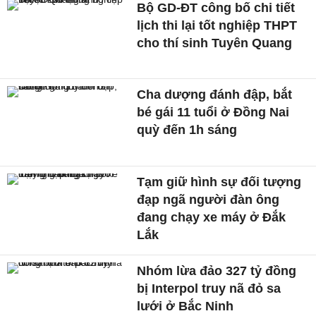
Bộ GD-ĐT công bố chi tiết
lịch thi lại tốt nghiệp THPT
cho thí sinh Tuyên Quang
Cha dượng đánh đập, bắt
bé gái 11 tuổi ở Đồng Nai
quỳ đến 1h sáng
Tạm giữ hình sự đối tượng
đạp ngã người đàn ông
đang chạy xe máy ở Đắk
Lắk
Nhóm lừa đảo 327 tỷ đồng
bị Interpol truy nã đỏ sa
lưới ở Bắc Ninh