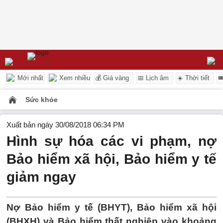
Mới nhất
Xem nhiều
💰 Giá vàng
📅 Lịch âm
☀️ Thời tiết

Sức khỏe
Xuất bản ngày 30/08/2018 06:34 PM
Hình sự hóa các vi phạm, nợ
Bảo hiểm xã hội, Bảo hiểm y tế
giảm ngay
Nợ Bảo hiểm y tế (BHYT), Bảo hiểm xã hội
(BHXH) và Bảo hiểm thất nghiệp vào khoảng