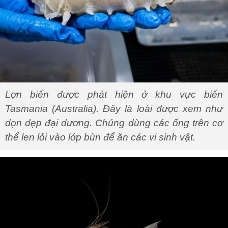
Lợn biển được phát hiện ở khu vực biển
Tasmania (Australia). Đây là loài được xem như
dọn dẹp đại dương. Chúng dùng các ống trên cơ
thể len lỏi vào lớp bùn để ăn các vi sinh vật.