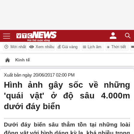
Mới nhất
Xem nhiều
💰 Giá vàng
📅 Lịch âm
☀️ Thời tiết

Kinh tế
Xuất bản ngày 20/06/2017 02:00 PM
Hình ảnh gây sốc về những
'quái vật' ở độ sâu 4.000m
dưới đáy biển
Dưới đáy biển sâu thẳm tồn tại những loài
động vật với hình dáng kỳ lạ, khá nhiều trong