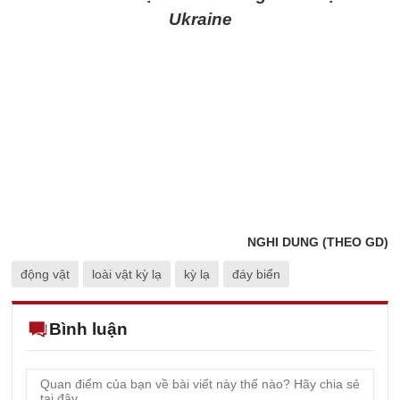
Ukraine
NGHI DUNG (THEO GD)
động vật
loài vật kỳ lạ
kỳ lạ
đáy biển
Bình luận