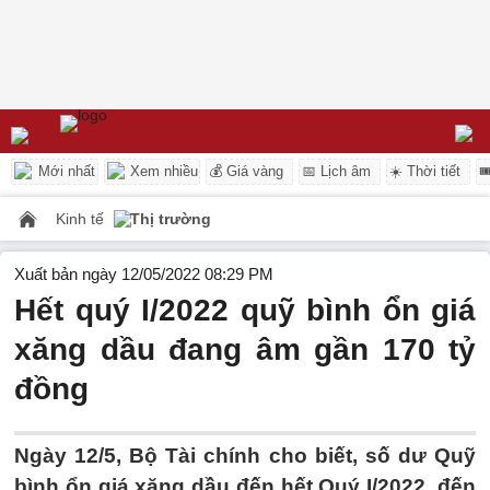
Mới nhất
Xem nhiều
💰 Giá vàng
📅 Lịch âm
☀️ Thời tiết

Kinh tế
Thị trường
Xuất bản ngày 12/05/2022 08:29 PM
Hết quý I/2022 quỹ bình ổn giá
xăng dầu đang âm gần 170 tỷ
đồng
Ngày 12/5, Bộ Tài chính cho biết, số dư Quỹ
bình ổn giá xăng dầu đến hết Quý I/2022, đến