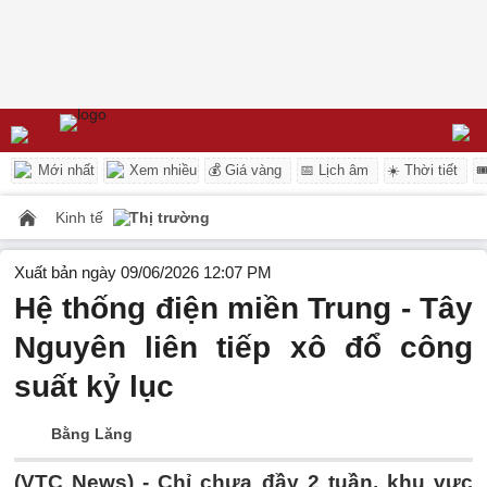
Mới nhất
Xem nhiều
💰 Giá vàng
📅 Lịch âm
☀️ Thời tiết

Kinh tế
Thị trường
Xuất bản ngày 09/06/2026 12:07 PM
Hệ thống điện miền Trung - Tây
Nguyên liên tiếp xô đổ công
suất kỷ lục
Bằng Lăng
(VTC News) -
Chỉ chưa đầy 2 tuần, khu vực