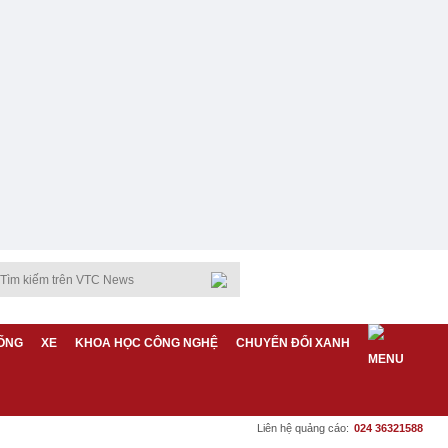
ỐNG
XE
KHOA HỌC CÔNG NGHỆ
CHUYỂN ĐỔI XANH
Liên hệ quảng cáo:
024 36321588