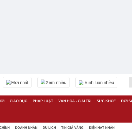
Mới nhất
Xem nhiều
Bình luận nhiều
IỚI
GIÁO DỤC
PHÁP LUẬT
VĂN HÓA - GIẢI TRÍ
SỨC KHỎE
ĐỜI S
 CHÍNH
DOANH NHÂN
DU LỊCH
TIN GIÁ VÀNG
ĐIỆN HẠT NHÂN