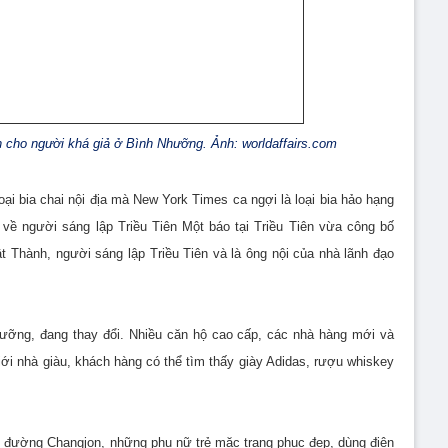
h cho người khá giả ở Bình Nhưỡng. Ảnh: worldaffairs.com
oại bia chai nội địa mà New York Times ca ngợi là loại bia hảo hạng
 về người sáng lập Triều Tiên Một báo tại Triều Tiên vừa công bố
 Thành, người sáng lập Triều Tiên và là ông nội của nhà lãnh đạo
hưỡng, đang thay đổi. Nhiều căn hộ cao cấp, các nhà hàng mới và
ới nhà giàu, khách hàng có thể tìm thấy giày Adidas, rượu whiskey
n đường Changjon, những phụ nữ trẻ mặc trang phục đẹp, dùng điện