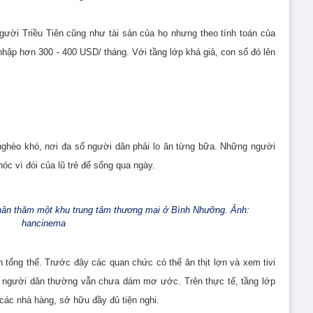
gười Triều Tiên cũng như tài sản của họ nhưng theo tính toán của
 nhập hơn 300 - 400 USD/ tháng. Với tầng lớp khá giả, con số đó lên
 nghèo khó, nơi đa số người dân phải lo ăn từng bữa. Những người
óc vì đói của lũ trẻ để sống qua ngày.
hân thăm một khu trung tâm thương mại ở Bình Nhưỡng. Ảnh:
hancinema
 tổng thể. Trước đây các quan chức có thể ăn thịt lợn và xem tivi
ay người dân thường vẫn chưa dám mơ ước. Trên thực tế, tầng lớp
các nhà hàng, sở hữu đầy đủ tiện nghi.