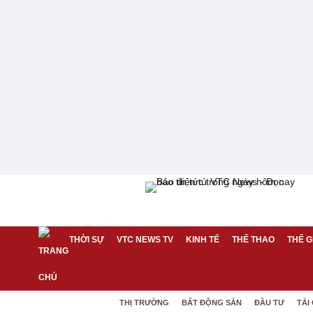
THỜI SỰ
VTC NEWS TV
KINH TẾ
THỂ THAO
THẾ G
THỊ TRƯỜNG
BẤT ĐỘNG SẢN
ĐẦU TƯ
TÀI