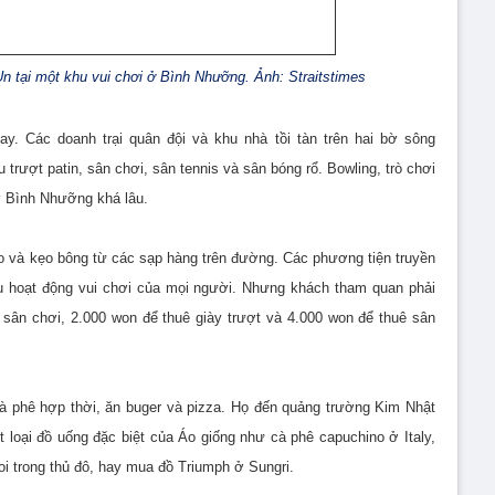
n tại một khu vui chơi ở Bình Nhưỡng. Ảnh: Straitstimes
y. Các doanh trại quân đội và khu nhà tồi tàn trên hai bờ sông
rượt patin, sân chơi, sân tennis và sân bóng rổ. Bowling, trò chơi
ở Bình Nhưỡng khá lâu.
o và kẹo bông từ các sạp hàng trên đường. Các phương tiện truyền
vụ hoạt động vui chơi của mọi người. Nhưng khách tham quan phải
sân chơi, 2.000 won để thuê giày trượt và 4.000 won để thuê sân
à phê hợp thời, ăn buger và pizza. Họ đến quảng trường Kim Nhật
loại đồ uống đặc biệt của Áo giống như cà phê capuchino ở Italy,
i trong thủ đô, hay mua đồ Triumph ở Sungri.