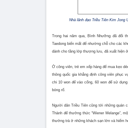
Nhà lãnh đạo Triều Tiên Kim Jong U
Trong hai năm qua, Bình Nhưỡng đã đổi tha
Taedong biến mất để nhường chỗ cho các khu t
dành cho tầng lớp thượng lưu, đã xuất hiện 
Ở công viên, trẻ em xếp hàng để mua kẹo dẻ
thông quốc gia khẳng định công viên phục 
chi 10 won để vào cổng, 60 won để sử dụng 
bóng rổ.
Người dân Triều Tiên cũng tới những quán c
Thành để thưởng thức “Wiener Melange”, một 
thưởng trà ở những khách sạn lớn và hiếm ho