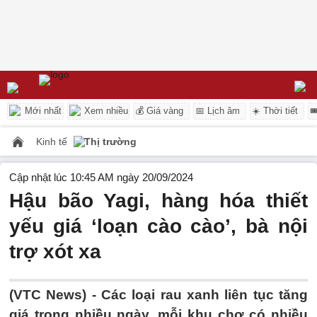
Mới nhất
Xem nhiều
💰 Giá vàng
📅 Lịch âm
☀️ Thời tiết

Kinh tế
Thị trường
Cập nhật lúc 10:45 AM ngày 20/09/2024
Hậu bão Yagi, hàng hóa thiết
yếu giá ‘loạn cào cào’, bà nội
trợ xót xa
(VTC News) -
Các loại rau xanh liên tục tăng
giá trong nhiều ngày, mỗi khu chợ có nhiều