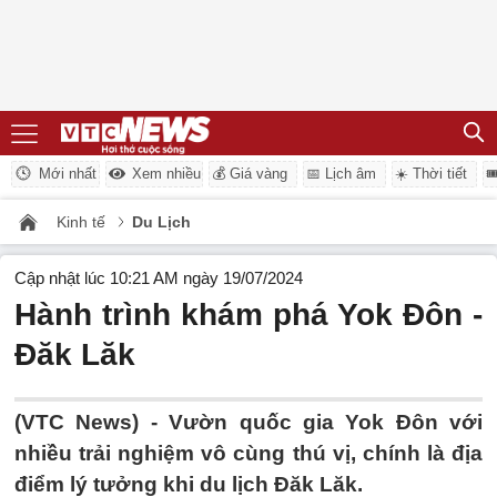
Mới nhất
Xem nhiều
💰 Giá vàng
📅 Lịch âm
☀️ Thời tiết

Kinh tế
Du Lịch
Cập nhật lúc 10:21 AM ngày 19/07/2024
Hành trình khám phá Yok Đôn -
Đăk Lăk
(VTC News) -
Vườn quốc gia Yok Đôn với
nhiều trải nghiệm vô cùng thú vị, chính là địa
điểm lý tưởng khi du lịch Đăk Lăk.