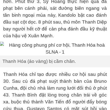
hơn. Phút thứ 3, Sỹ Hoàng thực hiện quả đá
phạt bên cánh phải, sát đường biên ngang và
tân binh ngoại mùa này, Kandolo bật cao đánh
đầu sạt cột dọc. 8 phút sau, thủ môn Thanh Diệp
bay người hết cỡ để cản pha đánh đầu kỹ thuật
của hậu vệ Xuân Mạnh.
Thanh Hóa (áo vàng) bị cầm chân.
Thanh Hóa chỉ tạo được nhiều cơ hội sau phút
30. Sau cú đá phạt suýt thành bàn của Bruno
Cunha, đội chủ nhà làm rung lưới đối thủ ở phút
43. Thanh Bình đặt lòng trong chân trái về góc
xa, buộc thủ thành Văn Tiến đổ người đẩy bóng
cứu thua. Gustavo Santos có mặt sút bồi vào