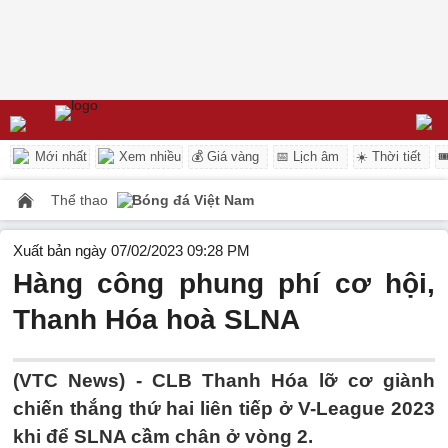
Mới nhất
Xem nhiều
💰 Giá vàng
📅 Lịch âm
☀️ Thời tiết

Thể thao
Bóng đá Việt Nam
Xuất bản ngày 07/02/2023 09:28 PM
Hàng công phung phí cơ hội,
Thanh Hóa hoà SLNA
(VTC News) -
CLB Thanh Hóa lỡ cơ giành
chiến thắng thứ hai liên tiếp ở V-League 2023
khi để SLNA cầm chân ở vòng 2.