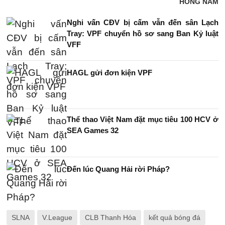
HỒNG NAM
Nghi vấn CĐV bị cấm vẫn đến sân Lạch
Tray: VPF chuyển hồ sơ sang Ban Kỷ luật
VFF
HAGL gửi đơn kiện VPF
Thể thao Việt Nam đặt mục tiêu 100 HCV ở
SEA Games 32
Đến lúc Quang Hải rời Pháp?
SLNA
V.League
CLB Thanh Hóa
kết quả bóng đá