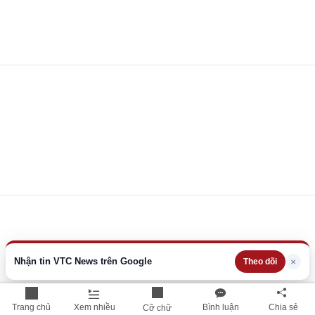
Nhận tin VTC News trên Google
×
Theo dõi
Trang chủ
Xem nhiều
Bình luận
Chia sẻ
Cỡ chữ