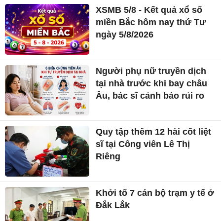
XSMB 5/8 - Kết quả xổ số
miền Bắc hôm nay thứ Tư
ngày 5/8/2026
Người phụ nữ truyền dịch
tại nhà trước khi bay châu
Âu, bác sĩ cảnh báo rủi ro
Quy tập thêm 12 hài cốt liệt
sĩ tại Công viên Lê Thị
Riêng
Khởi tố 7 cán bộ trạm y tế ở
Đắk Lắk