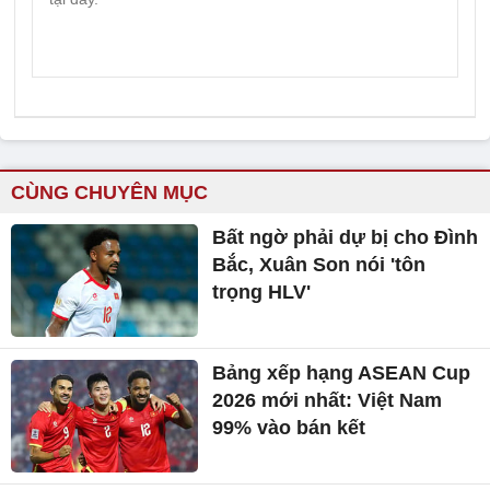
CÙNG CHUYÊN MỤC
Bất ngờ phải dự bị cho Đình
Bắc, Xuân Son nói 'tôn
trọng HLV'
Bảng xếp hạng ASEAN Cup
2026 mới nhất: Việt Nam
99% vào bán kết