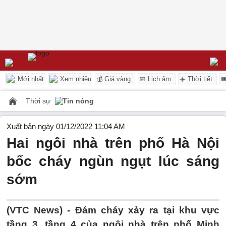
Mới nhất
Xem nhiều
💰 Giá vàng
📅 Lịch âm
☀️ Thời tiết

Thời sự
Tin nóng
Xuất bản ngày 01/12/2022 11:04 AM
Hai ngôi nhà trên phố Hà Nội
bốc cháy ngùn ngụt lúc sáng
sớm
(VTC News) -
Đám cháy xảy ra tại khu vực
tầng 3, tầng 4 của ngôi nhà trên phố Minh