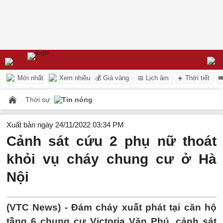
Mới nhất
Xem nhiều
💰 Giá vàng
📅 Lịch âm
☀️ Thời tiết

Thời sự
Tin nóng
Xuất bản ngày 24/11/2022 03:34 PM
Cảnh sát cứu 2 phụ nữ thoát
khỏi vụ cháy chung cư ở Hà
Nội
(VTC News) -
Đám cháy xuất phát tại căn hộ
tầng 6 chung cư Victoria Văn Phú, cảnh sát