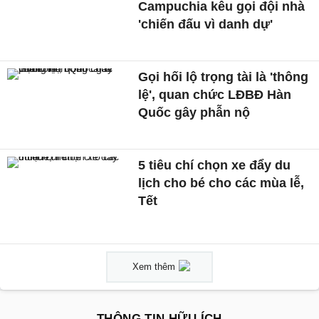
Campuchia kêu gọi đội nhà
'chiến đấu vì danh dự'
Gọi hối lộ trọng tài là 'thông
lệ', quan chức LĐBĐ Hàn
Quốc gây phẫn nộ
5 tiêu chí chọn xe đẩy du
lịch cho bé cho các mùa lễ,
Tết
Xem thêm
THÔNG TIN HỮU ÍCH