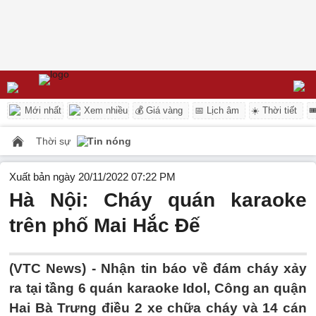
Mới nhất
Xem nhiều
💰 Giá vàng
📅 Lịch âm
☀️ Thời tiết

Thời sự
Tin nóng
Xuất bản ngày 20/11/2022 07:22 PM
Hà Nội: Cháy quán karaoke
trên phố Mai Hắc Đế
(VTC News) -
Nhận tin báo về đám cháy xảy
ra tại tầng 6 quán karaoke Idol, Công an quận
Hai Bà Trưng điều 2 xe chữa cháy và 14 cán