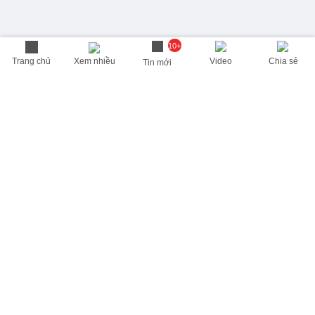
10+
Trang chủ
Xem nhiều
Video
Chia sẻ
Tin mới
THÔNG TIN HỮU ÍCH
Cập nhật nhanh các thông tin được quan tâm mỗi ngày