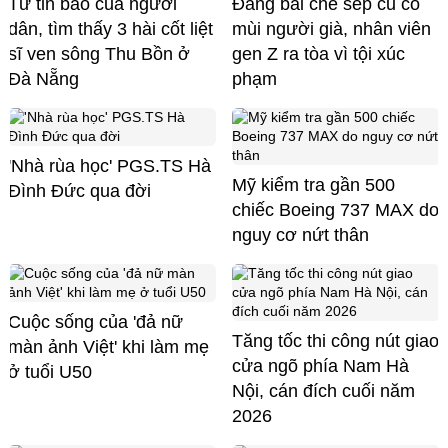
Từ tin báo của người
Đăng bài chê sếp cũ có
dân, tìm thấy 3 hài cốt liệt
mùi người già, nhân viên
sĩ ven sông Thu Bồn ở
gen Z ra tòa vì tội xúc
Đà Nẵng
phạm
'Nhà rùa học' PGS.TS Hà
Mỹ kiểm tra gần 500
Đình Đức qua đời
chiếc Boeing 737 MAX do
nguy cơ nứt thân
Cuộc sống của 'đả nữ
Tăng tốc thi công nút giao
màn ảnh Việt' khi làm mẹ
cửa ngõ phía Nam Hà
ở tuổi U50
Nội, cán đích cuối năm
2026