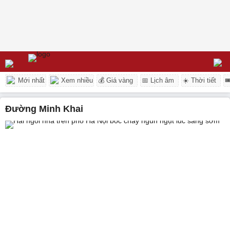
Mới nhất
Xem nhiều
💰 Giá vàng
📅 Lịch âm
☀️ Thời tiết

Đường Minh Khai