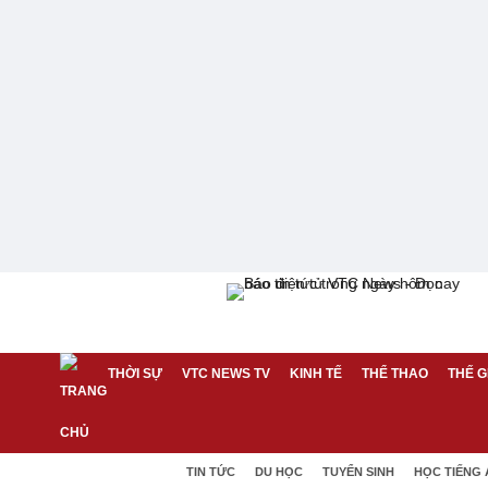
THỜI SỰ
VTC NEWS TV
KINH TẾ
THỂ THAO
THẾ G
TIN TỨC
DU HỌC
TUYỂN SINH
HỌC TIẾNG