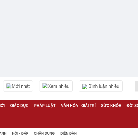
Mới nhất
Xem nhiều
Bình luận nhiều
IỚI
GIÁO DỤC
PHÁP LUẬT
VĂN HÓA - GIẢI TRÍ
SỨC KHỎE
ĐỜI S
 ANH
HỎI - ĐÁP
CHÂN DUNG
DIỄN ĐÀN