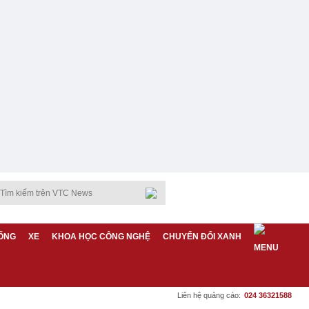
ỐNG
XE
KHOA HỌC CÔNG NGHỆ
CHUYỂN ĐỔI XANH
Liên hệ quảng cáo:
024 36321588