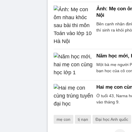
Ảnh: Mẹ con ôm
Nội
Bên cạnh nhận định
thí sinh ra khỏi ph
Năm học mới, h
Một bà mẹ người Ph
bạn học của cô con
Hai mẹ con cùn
Ở tuổi 43, Narna h
vào tháng 9.
mẹ con
tị nạn
Đại học Anh quốc