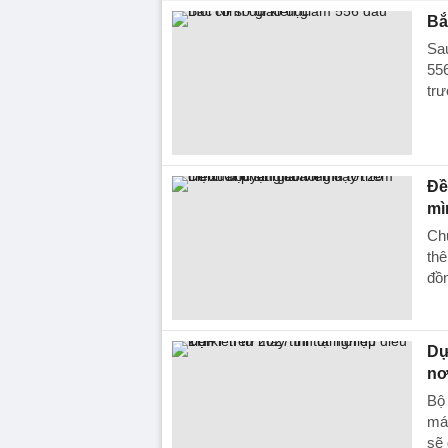
Bắ
Sau
556
trư
Đề
mì
Chu
thê
đồn
Dự
nơ
Bộ 
máy
sẽ 