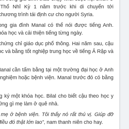
Thổ Nhĩ Kỳ 1 năm trước khi di chuyển tới
hương trình tái định cư cho người Syria.
ong gia đình Manal có thể nói được tiếng Anh.
a học và cải thiện tiếng từng ngày.
chứng chỉ giáo dục phổ thông. Hai năm sau, cậu
c và bằng tốt nghiệp trung học về tiếng Ả Rập và
 Manal cần tấm bằng tại một trường đại học ở Anh
 nghiệm hoặc bệnh viện. Manal trước đó có bằng
ký một khóa học. Bilal cho biết cậu theo học y
hững gì mẹ làm ở quê nhà.
 mẹ ở bệnh viện. Tôi thấy nó rất thú vị. Giúp đỡ
ều đó thật lớn lao”
, nam thanh niên cho hay.