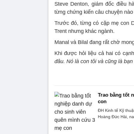
Steve Denton, giám đốc điều h
từng chứng kiến câu chuyện nào 
Trước đó, từng có cặp mẹ con D
Trent nhưng khác ngành.
Manal và Bilal đang rất chờ mong
Khi được hỏi liệu cả hai có cạn
đâu. Nó là con tôi và cũng là bạn 
Trao bằng tốt 
con
ĐH Kinh tế Kỹ thuậ
Hoàng Đức Hải, na