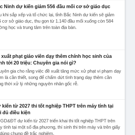
c Ninh dự kiến giảm 556 đầu mối cơ sở giáo dục
 khi sắp xếp và tổ chức lại, tỉnh Bắc Ninh dự kiến sẽ giảm
 cơ sở giáo dục, thu gọn từ 1.140 đầu mối xuống còn 584
ờng học và trung tâm trên toàn địa bàn.
 xuất phạt giáo viên dạy thêm chính học sinh của
nh tới 20 triệu: Chuyên gia nói gì?
yên gia cho rằng việc đề xuất tăng mức xử phạt vi phạm dạy
m là cần thiết, song để chấm dứt tình trạng dạy thêm cần
g thời xử lý những nguyên nhân gốc rễ.
 kiến từ 2027 thi tốt nghiệp THPT trên máy tính tại
i đủ điều kiện
GD&ĐT dự kiến từ 2027 triển khai thi tốt nghiệp THPT trên
 tính tại một số địa phương, thí sinh thi trên máy và trên giấy
dùng chung đề trắc nghiệm.