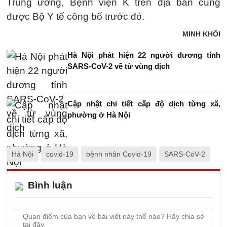
Trung ương, Bệnh viện K trên địa bàn cũng
được Bộ Y tế công bố trước đó.
MINH KHÔI
Hà Nội phát hiện 22 người dương tính
SARS-CoV-2 về từ vùng dịch
Cập nhật chi tiết cấp độ dịch từng xã,
phường ở Hà Nội
Hà Nội
covid-19
bệnh nhân Covid-19
SARS-CoV-2
Bình luận