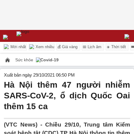
Mới nhất
Xem nhiều
💰 Giá vàng
📅 Lịch âm
☀️ Thời tiết

Sức khỏe
Covid-19
Xuất bản ngày 29/10/2021 06:50 PM
Hà Nội thêm 47 người nhiễm
SARS-CoV-2, ổ dịch Quốc Oai
thêm 15 ca
(VTC News) -
Chiều 29/10, Trung tâm Kiểm
soát bệnh tật (CDC) TP Hà Nội thông tin thêm