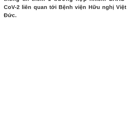
CoV-2 liên quan tới Bệnh viện Hữu nghị Việt
Đức.