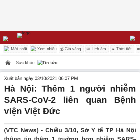
Mới nhất
Xem nhiều
💰 Giá vàng
📅 Lịch âm
☀️ Thời tiết

Sức khỏe
Tin tức
Xuất bản ngày 03/10/2021 06:07 PM
Hà Nội: Thêm 1 người nhiễm
SARS-CoV-2 liên quan Bệnh
viện Việt Đức
(VTC News) -
Chiều 3/10, Sở Y tế TP Hà Nội
thông tin thêm 1 trường hợp nhiễm SARS-