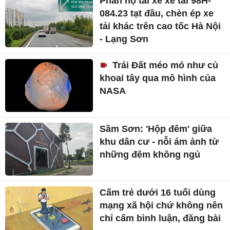
Phẫn nộ tài xế xe tải 98H-
084.23 tạt đầu, chèn ép xe
tải khác trên cao tốc Hà Nội
- Lạng Sơn
Trái Đất méo mó như củ
khoai tây qua mô hình của
NASA
Sầm Sơn: 'Hộp đêm' giữa
khu dân cư - nỗi ám ảnh từ
những đêm không ngủ
Cấm trẻ dưới 16 tuổi dùng
mạng xã hội chứ không nên
chỉ cấm bình luận, đăng bài