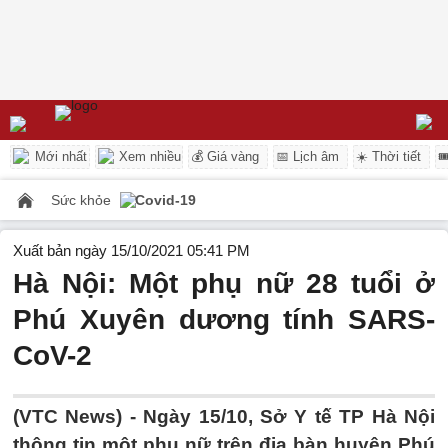
Mới nhất
Xem nhiều
💰 Giá vàng
📅 Lịch âm
☀️ Thời tiết

Sức khỏe
Covid-19
Xuất bản ngày 15/10/2021 05:41 PM
Hà Nội: Một phụ nữ 28 tuổi ở
Phú Xuyên dương tính SARS-
CoV-2
(VTC News) -
Ngày 15/10, Sở Y tế TP Hà Nội
thông tin một phụ nữ trên địa bàn huyện Phú