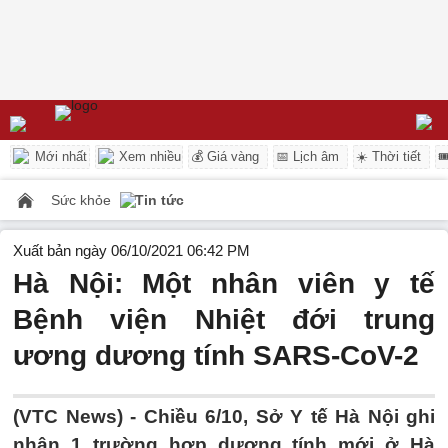
Mới nhất
Xem nhiều
💰 Giá vàng
📅 Lịch âm
☀️ Thời tiết

Sức khỏe
Tin tức
Xuất bản ngày 06/10/2021 06:42 PM
Hà Nội: Một nhân viên y tế
Bệnh viện Nhiệt đới trung
ương dương tính SARS-CoV-2
(VTC News) -
Chiều 6/10, Sở Y tế Hà Nội ghi
nhận 1 trường hợp dương tính mới ở Hà